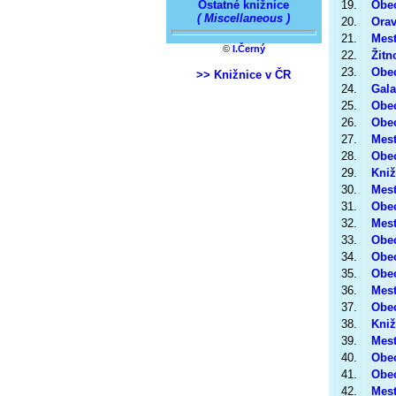
Ostatné knižnice
19.
Obec
( Miscellaneous )
20.
Orav
21.
Mest
©
I.Černý
22.
Žitn
23.
Obec
>> Knižnice v ČR
24.
Gala
25.
Obe
26.
Obec
27.
Mest
28.
Obec
29.
Kniž
30.
Mest
31.
Obec
32.
Mest
33.
Obec
34.
Obec
35.
Obec
36.
Mest
37.
Obec
38.
Kniž
39.
Mest
40.
Obec
41.
Obec
42.
Mest