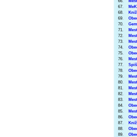
66.
Mest
67.
MeK
68.
Kniž
69.
Obec
70.
Geme
71.
Mest
72.
Mest
73.
Mest
74.
Obec
75.
Obec
76.
Mest
77.
Spiš
78.
Obec
79.
Mest
80.
Mest
81.
Mest
82.
Mest
83.
Mest
84.
Obec
85.
Mest
86.
Obec
87.
Kniž
88.
Obec
89.
Obec