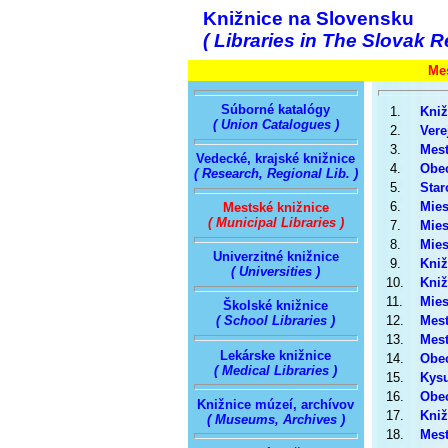
Knižnice na Slovensku
( Libraries in The Slovak R
Me
Súborné katalógy
1.
Kniž
( Union Catalogues )
2.
Vere
3.
Mest
Vedecké, krajské knižnice
4.
Obec
( Research, Regional Lib. )
5.
Star
6.
Mies
Mestské knižnice
( Municipal Libraries )
7.
Mies
8.
Mies
Univerzitné knižnice
9.
Kniž
( Universities )
10.
Kniž
11.
Mies
Školské knižnice
12.
Mest
( School Libraries )
13.
Mest
Lekárske knižnice
14.
Obec
( Medical Libraries )
15.
Kysu
16.
Obec
Knižnice múzeí, archívov
17.
Kniž
( Museums, Archives )
18.
Mest