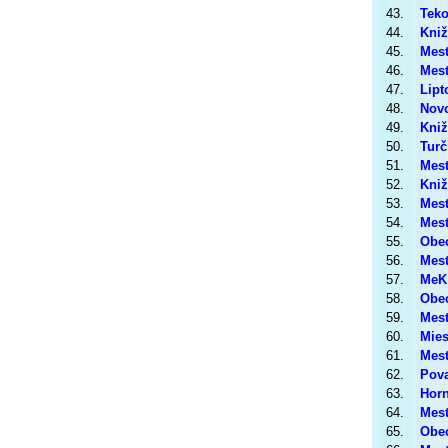
43.
Teko
44.
Kniž
45.
Mest
46.
Mest
47.
Lipt
48.
Novo
49.
Kniž
50.
Turč
51.
Mest
52.
Kniž
53.
Mest
54.
Mest
55.
Obec
56.
Mest
57.
MeK 
58.
Obec
59.
Mest
60.
Mies
61.
Mest
62.
Pova
63.
Horn
64.
Mest
65.
Obec