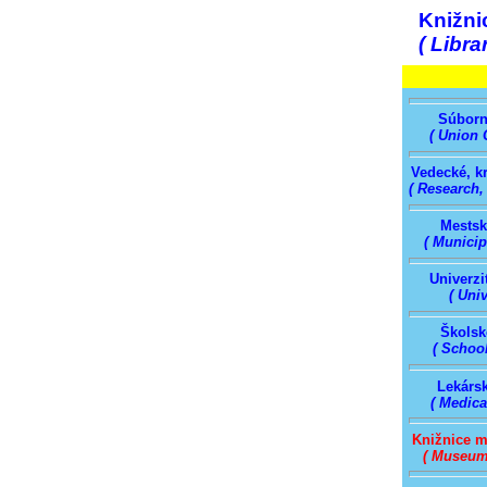
Knižni
( Libra
Súborn
( Union 
Vedecké, kr
( Research,
Mestsk
( Municip
Univerzi
( Univ
Školsk
( School
Lekársk
( Medica
Knižnice m
( Museums