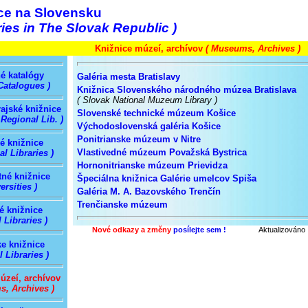
ce na Slovensku
ries in The Slovak Republic )
Knižnice múzeí, archívov
( Museums, Archives )
é katalógy
Galéria mesta Bratislavy
Catalogues )
Knižnica Slovenského národného múzea Bratislava
( Slovak National Muzeum Library )
ajské knižnice
Slovenské technické múzeum Košice
 Regional Lib. )
Východoslovenská galéria Košice
Ponitrianske múzeum v Nitre
é knižnice
Vlastivedné múzeum Považská Bystrica
al Libraries )
Hornonitrianske múzeum Prievidza
tné knižnice
Špeciálna knižnica Galérie umelcov Spiša
ersities )
Galéria M. A. Bazovského Trenčín
Trenčianske múzeum
é knižnice
 Libraries )
Nové odkazy a změny
posílejte sem !
Aktualizováno 
e knižnice
l Libraries )
úzeí, archívov
, Archives )