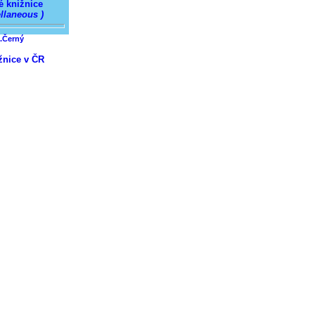
é knižnice
ellaneous )
I.Černý
žnice v ČR